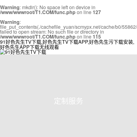
Warning
: mkdir(): No space left on device in
/www/wwwroot/T1.COM/func.php
on line
127
Warning
:
file_put_contents(./cachefile_yuan/scmypx.net/cache/b0/55862/
failed to open stream: No such file or directory in
/www/wwwroot/T1.COM/func.php
on line
115
91好色先生TV下载,好色先生TV下载APP,好色先生污下载安装,
好色先生APP下载无线观看
定制服务